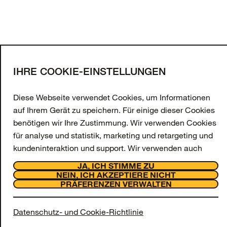
MEHR LADEN
Melden Sie sich für unseren
Newsletter an
Geben Sie Ihre E-Mail-Adresse an und erhalten
IHRE COOKIE-EINSTELLUNGEN
Sie 10 % Rabatt auf Ihre erste Bestellung sowie
exklusive Angebote und Updates.
Diese Webseite verwendet Cookies, um Informationen
auf Ihrem Gerät zu speichern. Für einige dieser Cookies
E-Mail-Adresse
benötigen wir Ihre Zustimmung. Wir verwenden Cookies
ANMELDEN
für analyse und statistik, marketing und retargeting und
kundeninteraktion und support. Wir verwenden auch
Facebook
Instagram
Tiktok
Youtube
funktionsbezogene Cookies, die jedoch immer aktiviert
JA, ICH STIMME ZU
Support
sind und auf unserer Webseite nicht deaktiviert werden
NEIN, ICH AKZEPTIERE NICHT
Über uns
PRÄFERENZEN VERWALTEN
können, da sie für das Funktionieren der Webseite
OtterCares
erforderlich sind.
Rechtliches
Datenschutz- und Cookie-Richtlinie
© 2026 Otter Products, LLC, Alle Rechte vorbehalten
Wir fragen Sie, ob Sie Cookies für analyse und statistik,