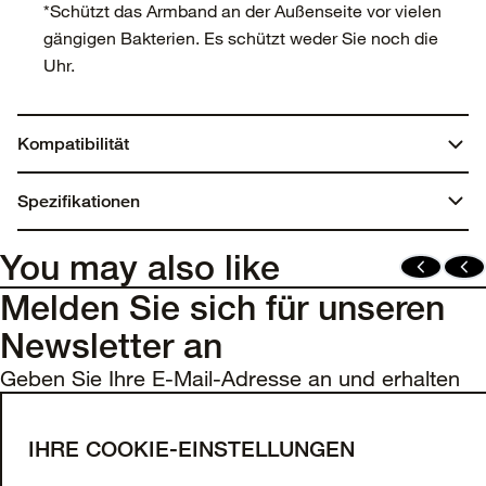
*Schützt das Armband an der Außenseite vor vielen
gängigen Bakterien. Es schützt weder Sie noch die
Uhr.
Kompatibilität
Apple Watch Series 10
Spezifikationen
Apple Watch Series 9
Apple Watch Series 8
Abmessungen:
You may also like
Apple Watch Series SE (2. Generation)
0,6875 Zoll x 7,15 Zoll x 3,0625 Zoll
Apple Watch Series 7
Melden Sie sich für unseren
Apple Watch Series 6
Newsletter an
Gewicht:
Apple Watch Series SE (1. Generation)
Apple Watch Series 5
Geben Sie Ihre E-Mail-Adresse an und erhalten
0,04 lbs | 18,70 g
Apple Watch Series 4
Sie 10 % Rabatt auf Ihre erste Bestellung sowie
Apple Watch Series 3
Materialien
exklusive Angebote und Updates.
IHRE COOKIE-EINSTELLUNGEN
Silikon