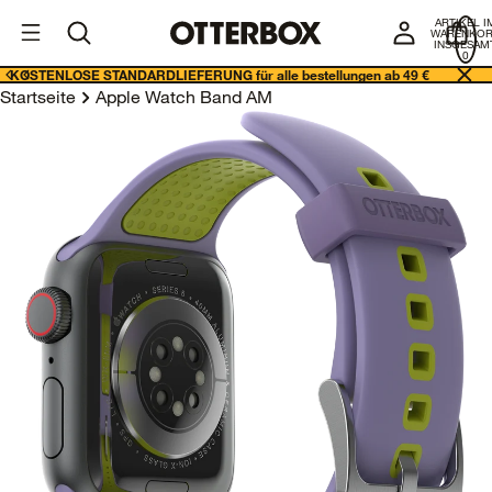
I
Geschäftslösungen
ARTIKEL I
E
WARENKO
INSGESAMT
0
KOSTENLOSE STANDARDLIEFERUNG für alle bestellungen ab 49 €
Startseite
Apple Watch Band AM