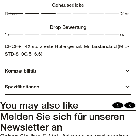
Gehäusedicke
Robust
Dünn
Gehäusedicke
Gehäusedicke
Gehäusedicke
Gehäusedicke
Gehäusedicke
Gehäusedicke
Gehäusedicke
1
2
3
4
5
6
7
Drop Bewertung
1x
7x
Drop
Drop
Drop
Drop
Drop
Drop
Drop
DROP+ | 4X sturzfeste Hülle gemäß Militärstandard (MIL-
Bewertung
Bewertung
Bewertung
Bewertung
Bewertung
Bewertung
Bewertung
STD-810G 516.6)
1
2
3
4
5
6
7
Kompatibilität
Galaxy Z Fold6
Spezifikationen
Recyclinganteil
You may also like
Hergestellt aus mehr als 50 % recyceltem Kunststoff
Melden Sie sich für unseren
Newsletter an