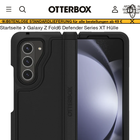
I
Geschäftslösungen
ARTIKEL I
E
WARENKO
INSGESAMT
0
KOSTENLOSE STANDARDLIEFERUNG für alle bestellungen ab 49 €
Startseite
Galaxy Z Fold6 Defender Series XT Hülle