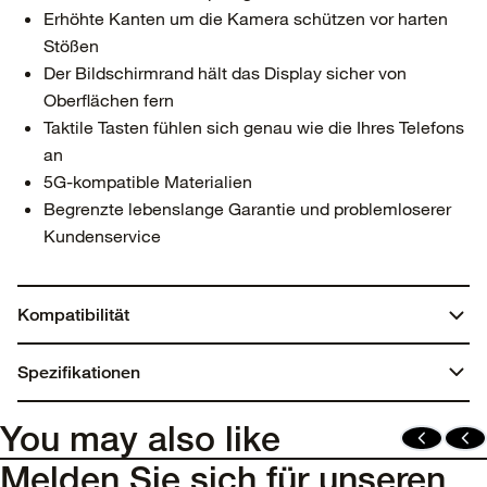
Erhöhte Kanten um die Kamera schützen vor harten
Stößen
Der Bildschirmrand hält das Display sicher von
Oberflächen fern
Taktile Tasten fühlen sich genau wie die Ihres Telefons
an
5G-kompatible Materialien
Begrenzte lebenslange Garantie und problemloserer
Kundenservice
Kompatibilität
iPhone 15 Pro
Spezifikationen
Abmessungen:
You may also like
7,75 Zoll x 4,25 Zoll x 0,7 Zoll
Melden Sie sich für unseren