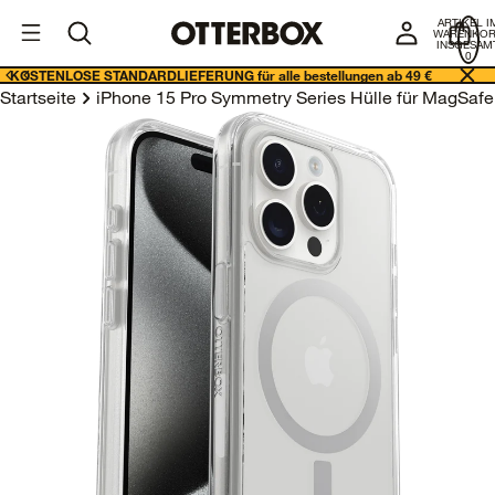
I
Geschäftslösungen
ARTIKEL I
E
WARENKO
INSGESAMT
0
KOSTENLOSE STANDARDLIEFERUNG für alle bestellungen ab 49 €
Startseite
iPhone 15 Pro Symmetry Series Hülle für MagSafe