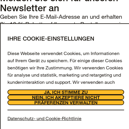
Newsletter an
Gewicht:
Geben Sie Ihre E-Mail-Adresse an und erhalten
0,09 lbs | 41,32 g
Sie 10 % Rabatt auf Ihre erste Bestellung sowie
Materialien
exklusive Angebote und Updates.
IHRE COOKIE-EINSTELLUNGEN
Polycarbonat-Schicht
E-Mail-Adresse
Thermoplastisches Elastomer
Diese Webseite verwendet Cookies, um Informationen
ANMELDEN
auf Ihrem Gerät zu speichern. Für einige dieser Cookies
MagSafe
benötigen wir Ihre Zustimmung. Wir verwenden Cookies
Facebook
Instagram
Tiktok
Youtube
für analyse und statistik, marketing und retargeting und
Support
kundeninteraktion und support. Wir verwenden auch
Über uns
funktionsbezogene Cookies, die jedoch immer aktiviert
OtterCares
JA, ICH STIMME ZU
sind und auf unserer Webseite nicht deaktiviert werden
NEIN, ICH AKZEPTIERE NICHT
Rechtliches
PRÄFERENZEN VERWALTEN
© 2026 Otter Products, LLC, Alle Rechte vorbehalten
können, da sie für das Funktionieren der Webseite
erforderlich sind.
Alle Details anzeigen
Datenschutz- und Cookie-Richtlinie
Wir fragen Sie, ob Sie Cookies für analyse und statistik,