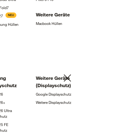
Fold7
Weitere
Geräte
NEU
27
Macbook
Hüllen
msung
Hüllen
ng
Weitere Geräte
yschutz
(Displayschutz)
26
Google
Displayschutz
26+
Weitere
Displayschutz
6 Ultra
chutz
25 FE
chutz