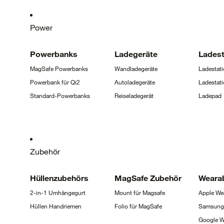
Power
Powerbanks
Ladegeräte
Ladest
MagSafe
Powerbanks
Wandladegeräte
Ladestati
Powerbank für
Qi2
Autoladegeräte
Ladestati
Standard-Powerbanks
Reiseladegerät
Ladepad
Zubehör
Hüllenzubehörs
MagSafe
Zubehör
Weara
2-in-1
Umhängegurt
Mount für
Magsafe
Apple
We
Hüllen
Handriemen
Folio für
MagSafe
Samsun
Google
W