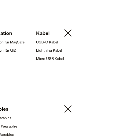
ation
Kabel
on für
MagSafe
USB-C
Kabel
on für
Qi2
Lightning
Kabel
Micro USB
Kabel
bles
arables
g
Wearables
earables