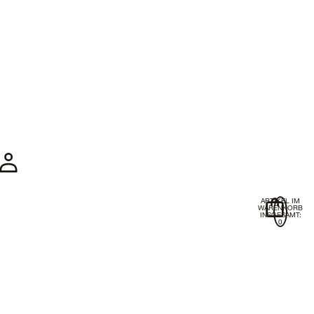
Konto
ARTIKEL IM
WARENKORB
INSGESAMT:
ANDERE ANMELDEOPTIONEN
0
BESTELLUNGEN
PROFIL