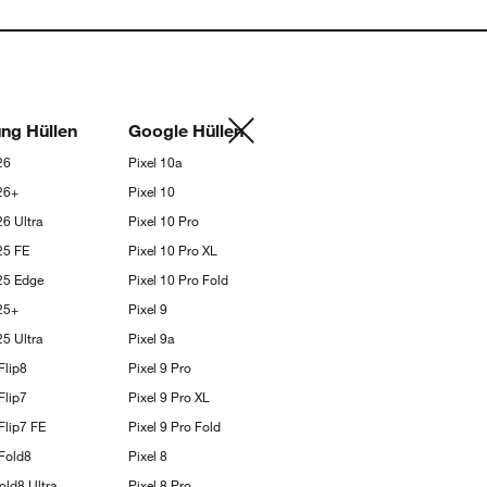
ung
Hüllen
Google
Hüllen
26
Pixel
10a
26+
Pixel
10
S26
Ultra
Pixel 10
Pro
S25
FE
Pixel 10 Pro
XL
S25
Edge
Pixel 10 Pro
Fold
25+
Pixel
9
S25
Ultra
Pixel
9a
Flip8
Pixel 9
Pro
Flip7
Pixel 9 Pro
XL
Flip7
FE
Pixel 9 Pro
Fold
Fold8
Pixel
8
Fold8
Ultra
Pixel 8
Pro