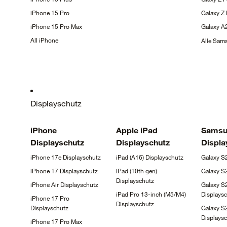
iPhone 15
Pro
Galaxy Z
iPhone 15 Pro
Max
Galaxy
A
All
iPhone
Alle Sa
Displayschutz
iPhone
Apple iPad
Samsu
Displayschutz
Displayschutz
Displa
iPhone 17e
Displayschutz
iPad (A16)
Displayschutz
Galaxy
S
iPhone 17
Displayschutz
iPad (10th gen)
Galaxy
S
Displayschutz
iPhone Air
Displayschutz
Galaxy S2
iPad Pro 13-inch (M5/M4)
Displays
iPhone 17 Pro
Displayschutz
Displayschutz
Galaxy S
Displays
iPhone 17 Pro Max