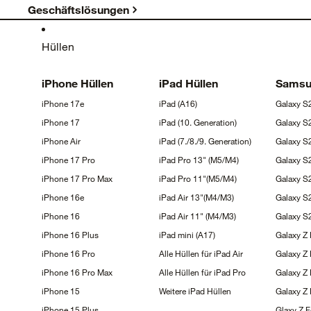
Geschäftslösungen
Hüllen
iPhone
Hüllen
iPad
Hüllen
Sams
iPhone
17e
iPad
(A16)
Galaxy
S
iPhone
17
iPad (10.
Generation)
Galaxy
S
iPhone
Air
iPad (7./8./9.
Generation)
Galaxy 
iPhone 17
Pro
iPad Pro 13"
(M5/M4)
Galaxy 
iPhone 17 Pro
Max
iPad Pro
11"(M5/M4)
Galaxy 
iPhone
16e
iPad Air
13"(M4/M3)
Galaxy
S
iPhone
16
iPad Air 11"
(M4/M3)
Galaxy 
iPhone 16
Plus
iPad mini
(A17)
Galaxy Z
iPhone 16
Pro
Alle Hüllen für iPad
Air
Galaxy Z
iPhone 16 Pro
Max
Alle Hüllen für iPad
Pro
Galaxy Z 
iPhone
15
Weitere iPad
Hüllen
Galaxy Z
iPhone 15
Plus
Glaxy Z 