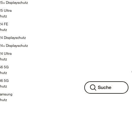
S25+
Displayschutz
5 Ultra
chutz
24 FE
chutz
S24
Displayschutz
S24+
Displayschutz
4 Ultra
chutz
56 5G
chutz
36 5G
chutz
Suche
Samsung
chutz