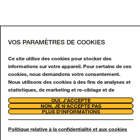
CHARGER PLUS
Inscrivez-vous à notre
newsletter
Saisissez votre adresse e-mail pour obtenir 10 %
VOS PARAMÈTRES DE COOKIES
de réduction sur votre première commande et
recevoir des offres et mises à jour en exclusivité.
Ce site utilise des cookies pour stocker des
informations sur votre appareil. Pour certains de ces
Adresse e-mail
cookies, nous demandons votre consentement.
Nous utilisons des cookies à des fins de analyses et
S'INSCRIRE
statistiques, de marketing et re-ciblage et de
interaction avec la clientèle et assistance. Nous
Facebook
Instagram
Tiktok
Youtube
OUI, J'ACCEPTE
utilisons également des cookies Strictement
NON, JE N'ACCEPTE PAS
Support
PLUS D'INFORMATIONS
Nécessaires, toutefois ceux-ci sont toujours activés
À propos
et ne peuvent pas être désactivés sur notre site Web,
OtterCares
Legal
car ils sont nécessaires à son fonctionnement.
Politique relative à la confidentialité et aux cookies
© 2026 Otter Products, LLC, Tous droits réservés