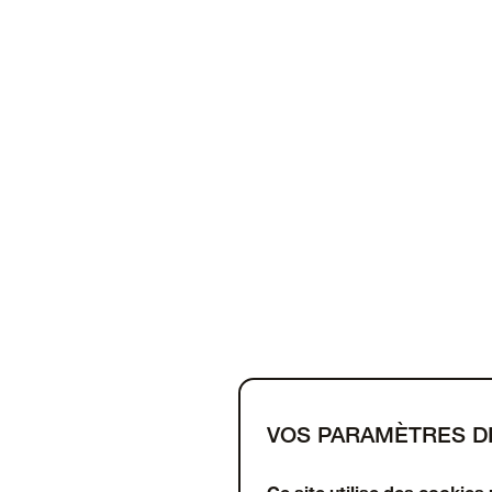
VOS PARAMÈTRES D
Support
À propos
OtterCares
Ce site utilise des cookies