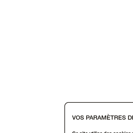
VOS PARAMÈTRES D
Support
À propos
OtterCares
Ce site utilise des cookies