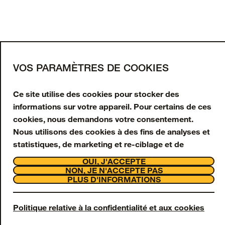
CHARGER PLUS
Inscrivez-vous à notre
newsletter
Saisissez votre adresse e-mail pour obtenir 10 %
VOS PARAMÈTRES DE COOKIES
de réduction sur votre première commande et
recevoir des offres et mises à jour en exclusivité.
Ce site utilise des cookies pour stocker des
informations sur votre appareil. Pour certains de ces
Adresse e-mail
cookies, nous demandons votre consentement.
Nous utilisons des cookies à des fins de analyses et
S'INSCRIRE
statistiques, de marketing et re-ciblage et de
interaction avec la clientèle et assistance. Nous
Facebook
Instagram
Tiktok
Youtube
OUI, J'ACCEPTE
utilisons également des cookies Strictement
NON, JE N'ACCEPTE PAS
Support
PLUS D'INFORMATIONS
Nécessaires, toutefois ceux-ci sont toujours activés
À propos
et ne peuvent pas être désactivés sur notre site Web,
OtterCares
Legal
car ils sont nécessaires à son fonctionnement.
Politique relative à la confidentialité et aux cookies
© 2026 Otter Products, LLC, Tous droits réservés