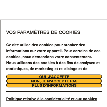
CHARGER PLUS
Inscrivez-vous à notre
newsletter
Saisissez votre adresse e-mail pour obtenir 10 %
VOS PARAMÈTRES DE COOKIES
de réduction sur votre première commande et
recevoir des offres et mises à jour en exclusivité.
Ce site utilise des cookies pour stocker des
informations sur votre appareil. Pour certains de ces
Adresse e-mail
cookies, nous demandons votre consentement.
Nous utilisons des cookies à des fins de analyses et
S'INSCRIRE
statistiques, de marketing et re-ciblage et de
interaction avec la clientèle et assistance. Nous
Facebook
Instagram
Tiktok
Youtube
OUI, J'ACCEPTE
utilisons également des cookies Strictement
NON, JE N'ACCEPTE PAS
Support
PLUS D'INFORMATIONS
Nécessaires, toutefois ceux-ci sont toujours activés
À propos
et ne peuvent pas être désactivés sur notre site Web,
OtterCares
Legal
car ils sont nécessaires à son fonctionnement.
Politique relative à la confidentialité et aux cookies
© 2026 Otter Products, LLC, Tous droits réservés