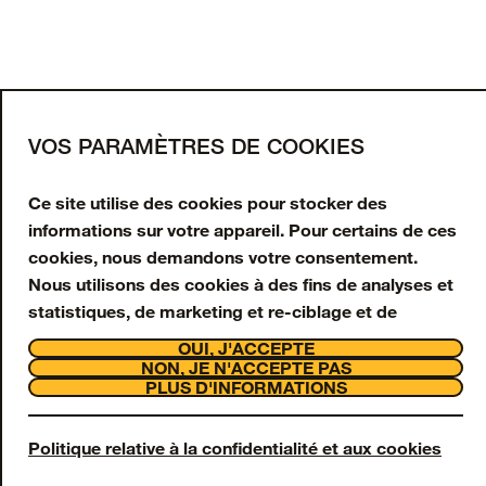
CHARGER PLUS
Inscrivez-vous à notre
newsletter
Saisissez votre adresse e-mail pour obtenir 10 %
VOS PARAMÈTRES DE COOKIES
de réduction sur votre première commande et
recevoir des offres et mises à jour en exclusivité.
Ce site utilise des cookies pour stocker des
informations sur votre appareil. Pour certains de ces
Adresse e-mail
cookies, nous demandons votre consentement.
Nous utilisons des cookies à des fins de analyses et
S'INSCRIRE
statistiques, de marketing et re-ciblage et de
interaction avec la clientèle et assistance. Nous
Facebook
Instagram
Tiktok
Youtube
OUI, J'ACCEPTE
utilisons également des cookies Strictement
NON, JE N'ACCEPTE PAS
Support
PLUS D'INFORMATIONS
Nécessaires, toutefois ceux-ci sont toujours activés
À propos
et ne peuvent pas être désactivés sur notre site Web,
OtterCares
Legal
car ils sont nécessaires à son fonctionnement.
Politique relative à la confidentialité et aux cookies
© 2026 Otter Products, LLC, Tous droits réservés