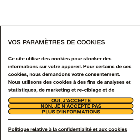
CHARGER PLUS
Inscrivez-vous à notre
newsletter
Saisissez votre adresse e-mail pour obtenir 10 %
VOS PARAMÈTRES DE COOKIES
de réduction sur votre première commande et
recevoir des offres et mises à jour en exclusivité.
Ce site utilise des cookies pour stocker des
informations sur votre appareil. Pour certains de ces
Adresse e-mail
cookies, nous demandons votre consentement.
Nous utilisons des cookies à des fins de analyses et
S'INSCRIRE
statistiques, de marketing et re-ciblage et de
interaction avec la clientèle et assistance. Nous
Facebook
Instagram
Tiktok
Youtube
OUI, J'ACCEPTE
utilisons également des cookies Strictement
NON, JE N'ACCEPTE PAS
Support
PLUS D'INFORMATIONS
Nécessaires, toutefois ceux-ci sont toujours activés
À propos
et ne peuvent pas être désactivés sur notre site Web,
OtterCares
Legal
car ils sont nécessaires à son fonctionnement.
Politique relative à la confidentialité et aux cookies
© 2026 Otter Products, LLC, Tous droits réservés