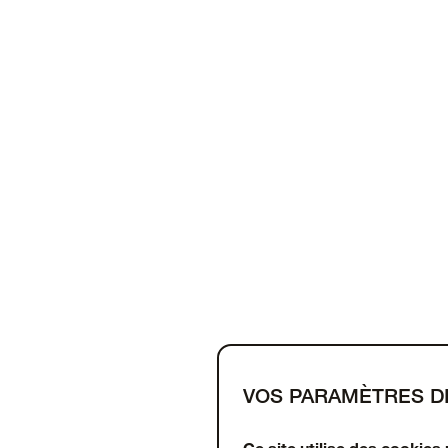
VOS PARAMÈTRES D
Support
À propos
OtterCares
Ce site utilise des cookies