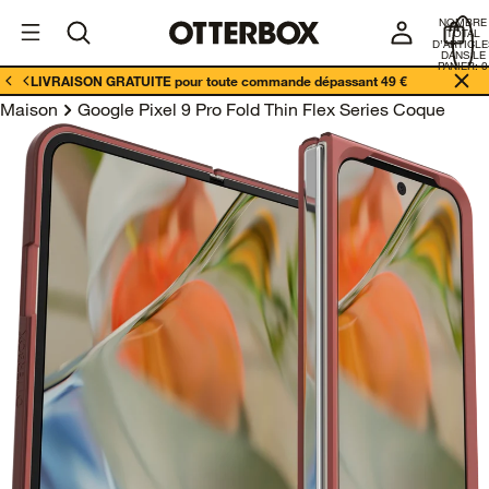
I
Enterprises
NOMBRE
E
TOTAL
D’ARTICLE
DANS LE
PANIER: 0
LIVRAISON GRATUITE pour toute commande dépassant 49 €
Maison
Google Pixel 9 Pro Fold Thin Flex Series Coque