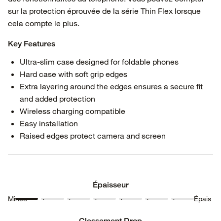
sur la protection éprouvée de la série Thin Flex lorsque
cela compte le plus.
Key Features
Ultra-slim case designed for foldable phones
Hard case with soft grip edges
Extra layering around the edges ensures a secure fit
and added protection
Wireless charging compatible
Easy installation
Raised edges protect camera and screen
Épaisseur
Mince
Épais
Épaisseur
Épaisseur
Épaisseur
Épaisseur
Épaisseur
Épaisseur
Épaisseur
1
2
3
4
5
6
7
Classement Drop