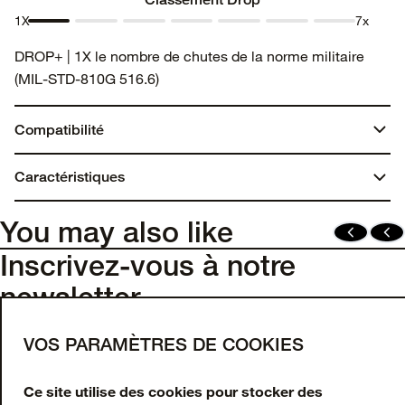
1X
7x
Classement
Classement
Classement
Classement
Classement
Classement
Classement
DROP+ | 1X le nombre de chutes de la norme militaire
Drop 1
Drop 2
Drop 3
Drop 4
Drop 5
Drop 6
Drop 7
(MIL-STD-810G 516.6)
Compatibilité
Pixel 9 Pro Fold
Caractéristiques
Contenu recyclé
You may also like
Fabriqué avec plus de 50 % de plastique recyclé
Inscrivez-vous à notre
newsletter
Saisissez votre adresse e-mail pour obtenir 10 %
VOS PARAMÈTRES DE COOKIES
de réduction sur votre première commande et
recevoir des offres et mises à jour en exclusivité.
Ce site utilise des cookies pour stocker des