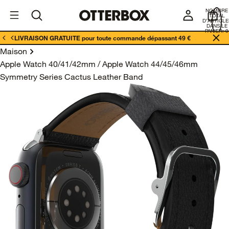
I
Enterprises
NOMBRE
E
TOTAL
D’ARTICLE
DANS LE
PANIER: 0
LIVRAISON GRATUITE pour toute commande dépassant 49 €
Maison
Apple Watch 40/41/42mm / Apple Watch 44/45/46mm
Symmetry Series Cactus Leather Band