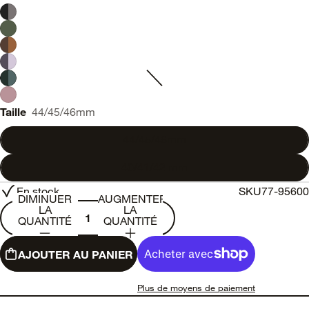
Taille
44/45/46mm
44/45/46mm
40/41/42 mm
En stock
SKU
77-95600
DIMINUER
AUGMENTER
LA
LA
QUANTITÉ
QUANTITÉ
AJOUTER AU PANIER
Plus de moyens de paiement