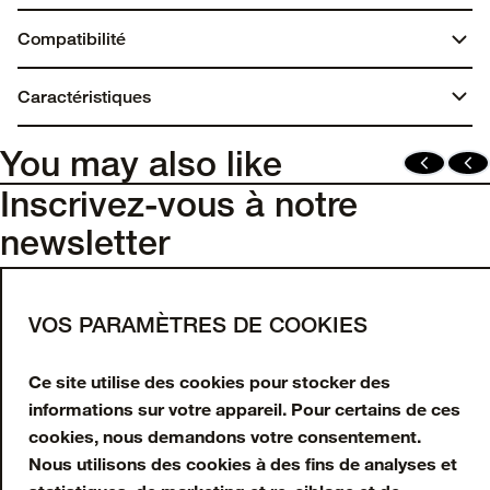
Compatibilité
Apple Watch 40/41/42mm
Caractéristiques
Apple Watch 44/45/46mm
Dimensions :
You may also like
7,1875 po x 2,125 po x 0,6875 po
Inscrivez-vous à notre
newsletter
Poids :
Saisissez votre adresse e-mail pour obtenir 10 %
0,03 livre | 12,84 g
de réduction sur votre première commande et
VOS PARAMÈTRES DE COOKIES
Matériel
recevoir des offres et mises à jour en exclusivité.
Substitut de cuir à base de cactus
Ce site utilise des cookies pour stocker des
Adresse e-mail
informations sur votre appareil. Pour certains de ces
Polyuréthane
S'INSCRIRE
cookies, nous demandons votre consentement.
Nous utilisons des cookies à des fins de analyses et
Facebook
Instagram
Tiktok
Youtube