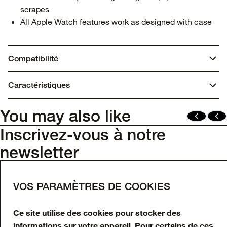
scrapes
All Apple Watch features work as designed with case
Compatibilité
Apple Watch Series 9
Caractéristiques
Apple Watch Series 8
Apple Watch Series 7
You may also like
Inscrivez-vous à notre
newsletter
Saisissez votre adresse e-mail pour obtenir 10 %
de réduction sur votre première commande et
VOS PARAMÈTRES DE COOKIES
recevoir des offres et mises à jour en exclusivité.
Ce site utilise des cookies pour stocker des
Adresse e-mail
informations sur votre appareil. Pour certains de ces