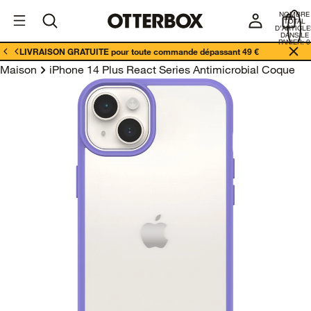
I
Enterprises
NOMBRE
E
TOTAL
D’ARTICLE
DANS LE
PANIER: 0
LIVRAISON GRATUITE pour toute commande dépassant 49 €
Maison
iPhone 14 Plus React Series Antimicrobial Coque