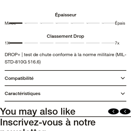
Épaisseur
Mince
Épais
Épaisseur
Épaisseur
Épaisseur
Épaisseur
Épaisseur
Épaisseur
Épaisseur
1
2
3
4
5
6
7
Classement Drop
1X
7x
Classement
Classement
Classement
Classement
Classement
Classement
Classement
DROP+ | test de chute conforme à la norme militaire (MIL-
Drop 1
Drop 2
Drop 3
Drop 4
Drop 5
Drop 6
Drop 7
STD-810G 516.6)
Compatibilité
iPhone 14 Plus
Caractéristiques
Contenu recyclé
You may also like
Fabriqué avec plus de 50 % de plastique recyclé
Inscrivez-vous à notre