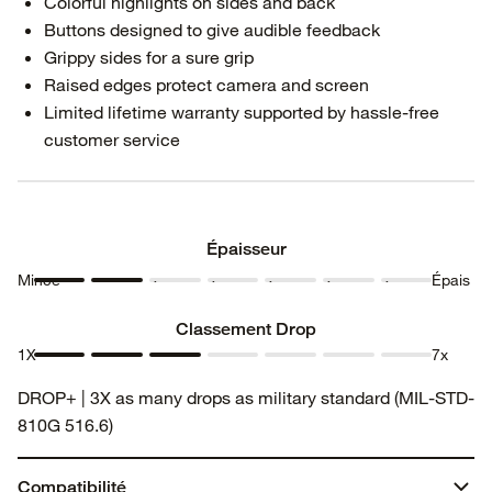
Colorful highlights on sides and back
Buttons designed to give audible feedback
Grippy sides for a sure grip
Raised edges protect camera and screen
Limited lifetime warranty supported by hassle-free
customer service
Épaisseur
Mince
Épais
Épaisseur
Épaisseur
Épaisseur
Épaisseur
Épaisseur
Épaisseur
Épaisseur
1
2
3
4
5
6
7
Classement Drop
1X
7x
Classement
Classement
Classement
Classement
Classement
Classement
Classement
DROP+ | 3X as many drops as military standard (MIL-STD-
Drop 1
Drop 2
Drop 3
Drop 4
Drop 5
Drop 6
Drop 7
810G 516.6)
Compatibilité