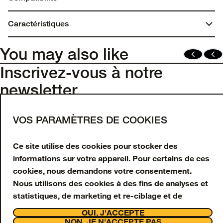
iPhone 15
Caractéristiques
Contenu recyclé
You may also like
Lumen Series contains a minimum of 50% recycled
Inscrivez-vous à notre
content
newsletter
Saisissez votre adresse e-mail pour obtenir 10 %
de réduction sur votre première commande et
VOS PARAMÈTRES DE COOKIES
recevoir des offres et mises à jour en exclusivité.
Ce site utilise des cookies pour stocker des
Adresse e-mail
informations sur votre appareil. Pour certains de ces
cookies, nous demandons votre consentement.
S'INSCRIRE
Nous utilisons des cookies à des fins de analyses et
statistiques, de marketing et re-ciblage et de
Facebook
Instagram
Tiktok
Youtube
interaction avec la clientèle et assistance. Nous
OUI, J'ACCEPTE
Support
utilisons également des cookies Strictement
NON, JE N'ACCEPTE PAS
À propos