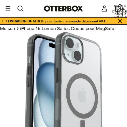
I
Enterprises
NOMBRE
E
TOTAL
D’ARTICLE
DANS LE
PANIER: 0
LIVRAISON GRATUITE pour toute commande dépassant 49 €
Maison
iPhone 15 Lumen Series Coque pour MagSafe