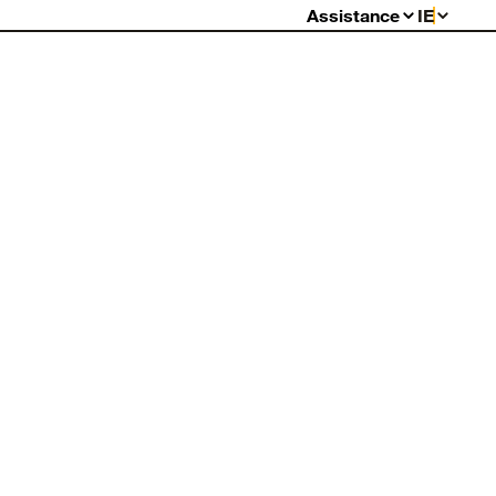
Assistance
IE
FAQ
Garantie
Retours
Contactez-Nous