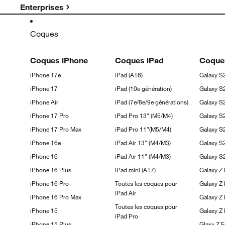
Enterprises
Coques
Coques
iPhone
Coques
iPad
Coqu
iPhone
17e
iPad
(A16)
Galaxy
S
iPhone
17
iPad (10e
génération)
Galaxy
S
iPhone
Air
iPad (7e/8e/9e
générations)
Galaxy 
iPhone 17
Pro
iPad Pro 13"
(M5/M4)
Galaxy 
iPhone 17 Pro
Max
iPad Pro
11"(M5/M4)
Galaxy 
iPhone
16e
iPad Air 13"
(M4/M3)
Galaxy
S
iPhone
16
iPad Air 11"
(M4/M3)
Galaxy 
iPhone 16
Plus
iPad mini
(A17)
Galaxy Z
iPhone 16
Pro
Toutes les coques pour
Galaxy Z
iPad
Air
iPhone 16 Pro
Max
Galaxy Z 
Toutes les coques pour
iPhone
15
Galaxy Z
iPad
Pro
iPhone 15
Plus
Glaxy Z 